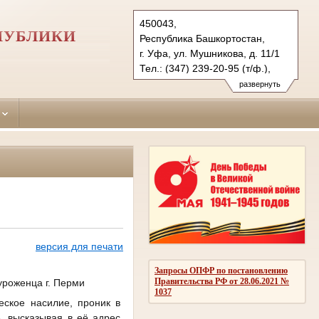
450043,
ПУБЛИКИ
Республика Башкортостан,
г. Уфа, ул. Мушникова, д. 11/1
Тел.: (347) 239-20-95 (т/ф.),
(347) 239-64-14
развернуть
kalininsky.bkr@sudrf.ru
версия для печати
Запросы ОПФР по постановлению
Правительства РФ от 28.06.2021 №
уроженца г. Перми
1037
еское насилие, проник в
, высказывая в её адрес