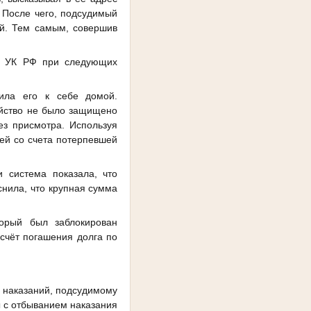
. После чего, подсудимый
ей. Тем самым, совершив
58 УК РФ при следующих
сила его к себе домой.
ойство не было защищено
ез присмотра. Используя
ей со счета потерпевшей
 система показала, что
снила, что крупная сумма
орый был заблокирован
 счёт погашения долга по
я наказаний, подсудимому
ы с отбыванием наказания