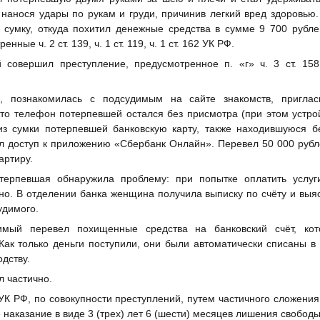
 нанося удары по рукам и груди, причинив легкий вред здоровью
 сумку, откуда похитил денежные средства в сумме 9 700 рубл
ные ч. 2 ст. 139, ч. 1 ст. 119, ч. 1 ст. 162 УК РФ.
й совершил преступление, предусмотренное п. «г» ч. 3 ст. 1
я, познакомилась с подсудимым на сайте знакомств, пригла
что телефон потерпевшей остался без присмотра (при этом устр
 из сумки потерпевшей банковскую карту, также находившуюся б
ил доступ к приложению «Сбербанк Онлайн». Перевел 50 000 рубл
артиру.
ерпевшая обнаружила проблему: при попытке оплатить услуги
о. В отделении банка женщина получила выписку по счёту и выя
удимого.
имый перевел похищенные средства на банковский счёт, кот
ак только деньги поступили, они были автоматически списаны в
дству.
 частично.
9 УК РФ, по совокупности преступлений, путем частичного сложени
 наказание в виде 3 (трех) лет 6 (шести) месяцев лишения свобод