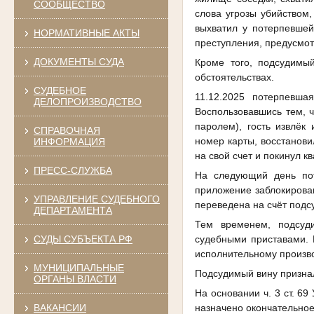
СООБЩЕСТВО
слова угрозы убийством,
выхватил у потерпевшей
НОРМАТИВНЫЕ АКТЫ
преступления, предусмотрен
ДОКУМЕНТЫ СУДА
Кроме того, подсудимы
обстоятельствах.
СУДЕБНОЕ
11.12.2025 потерпевша
ДЕЛОПРОИЗВОДСТВО
Воспользовавшись тем, 
паролем), гоcть извлёк
СПРАВОЧНАЯ
номер карты, восстанов
ИНФОРМАЦИЯ
на свой счет и покинул кв
ПРЕСС-СЛУЖБА
На следующий день пот
приложение заблокирован
УПРАВЛЕНИЕ СУДЕБНОГО
переведена на счёт подс
ДЕПАРТАМЕНТА
Тем временем, подсуд
судебными приставами. К
СУДЫ СУБЪЕКТА РФ
исполнительному произво
МУНИЦИПАЛЬНЫЕ
Подсудимый вину признал
ОРГАНЫ ВЛАСТИ
На основании ч. 3 ст. 6
ВАКАНСИИ
назначено окончательное