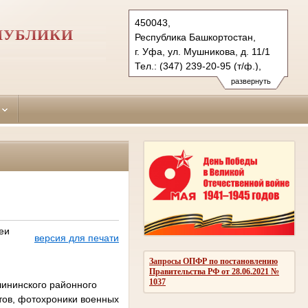
450043,
ПУБЛИКИ
Республика Башкортостан,
г. Уфа, ул. Мушникова, д. 11/1
Тел.: (347) 239-20-95 (т/ф.),
(347) 239-64-14
развернуть
kalininsky.bkr@sudrf.ru
еи
версия для печати
Запросы ОПФР по постановлению
Правительства РФ от 28.06.2021 №
1037
лининского районного
тов, фотохроники военных