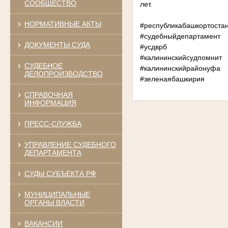
СООБЩЕСТВО
лет.
НОРМАТИВНЫЕ АКТЫ
#республикабашкортоста
#судебныйдепартамент
ДОКУМЕНТЫ СУДА
#усдврб
#калининскийсудпомнит
СУДЕБНОЕ
#калининскийрайонуфа
ДЕЛОПРОИЗВОДСТВО
#зеленаябашкирия
СПРАВОЧНАЯ
ИНФОРМАЦИЯ
ПРЕСС-СЛУЖБА
УПРАВЛЕНИЕ СУДЕБНОГО
ДЕПАРТАМЕНТА
СУДЫ СУБЪЕКТА РФ
МУНИЦИПАЛЬНЫЕ
ОРГАНЫ ВЛАСТИ
ВАКАНСИИ