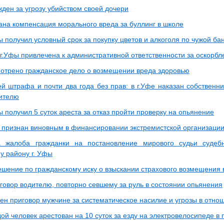
ден за угрозу убийством своей дочери
ана компенсация морального вреда за буллинг в школе
 получил условный срок за покупку цветов и алкоголя по чужой ба
г.Уфы привлечена к административной ответственности за оскорб
отрено гражданское дело о возмещении вреда здоровью
ей штрафа и почти два года без прав: в г.Уфе наказан собственн
ителю
 получил 5 суток ареста за отказ пройти проверку на опьянение
признан виновным в финансировании экстремистской организаци
а жалоба гражданки на постановление мирового судьи суде
у району г. Уфы
ешение по гражданскому иску о взыскании страхового возмещения 
говор водителю, повторно севшему за руль в состоянии опьянения
ен приговор мужчине за систематическое насилие и угрозы в отно
й человек арестован на 10 суток за езду на электровелосипеде в 