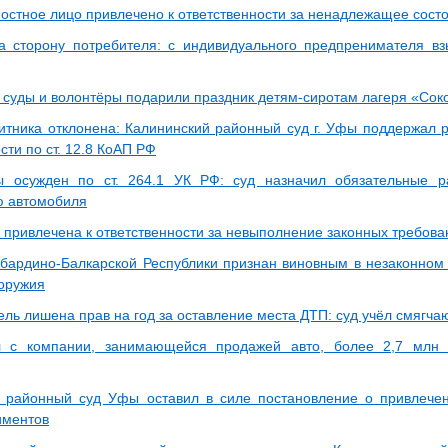
остное лицо привлечено к ответственности за ненадлежащее сост
а сторону потребителя: с индивидуального предпренимателя в
 суды и волонтёры подарили праздник детям-сиротам лагеря «Сок
тника отклонена: Калининский районный суд г. Уфы поддержал 
сти по ст. 12.8 КоАП РФ
 осужден по ст. 264.1 УК РФ: суд назначил обязательные р
ю автомобиля
 привлечена к ответственности за невыполнение законных требова
бардино-Балкарской Республики признан виновным в незаконном
 оружия
ель лишена прав на год за оставление места ДТП: суд учёл смягч
л с компании, занимающейся продажей авто, более 2,7 млн 
 районный суд Уфы оставил в силе постановление о привлечен
иментов