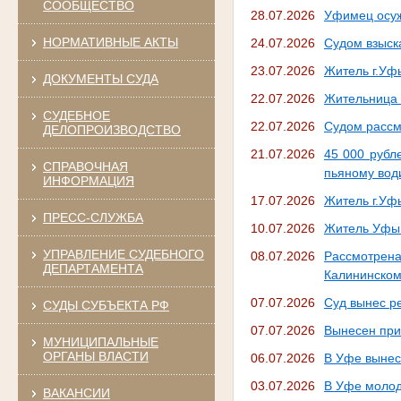
СООБЩЕСТВО
28.07.2026
Уфимец осуж
НОРМАТИВНЫЕ АКТЫ
24.07.2026
Судом взыск
23.07.2026
Житель г.Уфы
ДОКУМЕНТЫ СУДА
22.07.2026
Жительница 
СУДЕБНОЕ
22.07.2026
Судом рассм
ДЕЛОПРОИЗВОДСТВО
21.07.2026
45 000 рубл
СПРАВОЧНАЯ
пьяному вод
ИНФОРМАЦИЯ
17.07.2026
Житель г.Уфы
ПРЕСС-СЛУЖБА
10.07.2026
Житель Уфы 
УПРАВЛЕНИЕ СУДЕБНОГО
08.07.2026
Рассмотрен
ДЕПАРТАМЕНТА
Калининском
07.07.2026
Суд вынес р
СУДЫ СУБЪЕКТА РФ
07.07.2026
Вынесен при
МУНИЦИПАЛЬНЫЕ
ОРГАНЫ ВЛАСТИ
06.07.2026
В Уфе вынес
03.07.2026
В Уфе молодо
ВАКАНСИИ