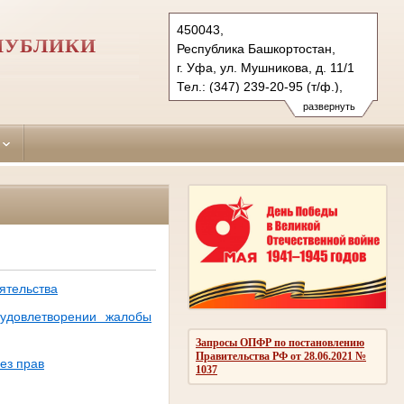
450043,
ПУБЛИКИ
Республика Башкортостан,
г. Уфа, ул. Мушникова, д. 11/1
Тел.: (347) 239-20-95 (т/ф.),
(347) 239-64-14
развернуть
kalininsky.bkr@sudrf.ru
ятельства
 удовлетворении жалобы
Запросы ОПФР по постановлению
Правительства РФ от 28.06.2021 №
ез прав
1037