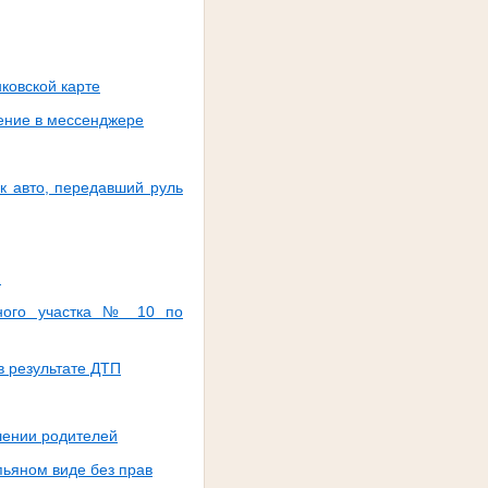
нковской карте
ление в мессенджере
ик авто, передавший руль
и
бного участка № 10 по
в результате ДТП
шении родителей
пьяном виде без прав